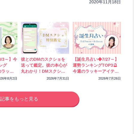
2020年11月18日
/3～】今
彼とのDMのスクショを
【誕生月占い◆7/27～】
ング
送って鑑定。彼の本心が
運勢ランキングTOP3🔮
のラッキ
丸わかり！DMスクショ
今週のラッキーアイテム
ック！
特別鑑定をスタートしま
もチェック！
026年8月2日
2026年7月31日
2026年7月26日
した
記事をもっと見る