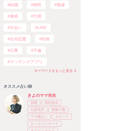
結婚
相性
復縁
連絡
元彼
出会い
LINE
社内恋愛
性格
仕事
不倫
マッチングアプリ
キーワードをもっと見る
オススメ占い師
きよのママ先生
宿曜
四柱推命
九星気学
紫微斗数
マヤ暦占い
タロット
ルノルマンカード
オラクルカード