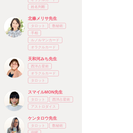
姓名判断
北條メリサ先生
タロット
数秘術
手相
ルノルマンカード
オラクルカード
天和河みち先生
西洋占星術
オラクルカード
タロット
スマイルMON先生
タロット
西洋占星術
アストロダイス
ケンタロウ先生
タロット
数秘術
宿曜