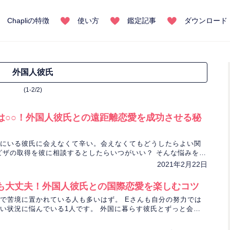
Chapliの特徴
使い方
鑑定記事
ダウンロード
外国人彼氏
(1-2/2)
は○○！外国人彼氏との遠距離恋愛を成功させる秘
にいる彼氏に会えなくて辛い。会えなくてもどうしたらよい関
ビザの取得を彼に相談するとしたらいつがいい？ そんな悩みをも
タロットで解決します。
2021年2月22日
も大丈夫！外国人彼氏との国際恋愛を楽しむコツ
で苦境に置かれている人も多いはず。 Eさんも自分の努力では
い状況に悩んでいる1人です。 外国に暮らす彼氏とずっと会え
比依先生が恋の行方を占います。