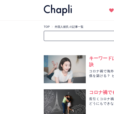
TOP
外国人彼氏 の記事一覧
キーワード
訣
コロナ禍で海外
係を築ける？ 
ものママ先生が
コロナ禍で
長引くコロナ禍
どうにもできな
ていません。星