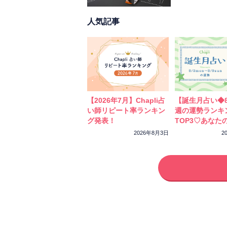
人気記事
【2026年7月】Chapli占
【誕生月占い◆8
い師リピート率ランキン
週の運勢ランキ
グ発表！
TOP3♡あなた
ーカラーをチェ
2026年8月3日
2