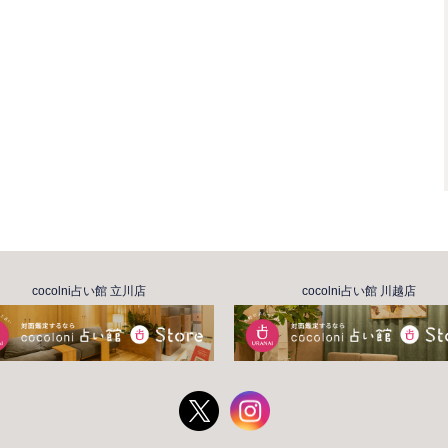
cocolni占い館 立川店
cocolni占い館 川越店