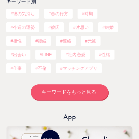
キーワード別
彼の気持ち
恋の行方
時期
今週の運勢
彼氏
片思い
結婚
相性
復縁
連絡
元彼
出会い
LINE
社内恋愛
性格
仕事
不倫
マッチングアプリ
キーワードをもっと見る
App