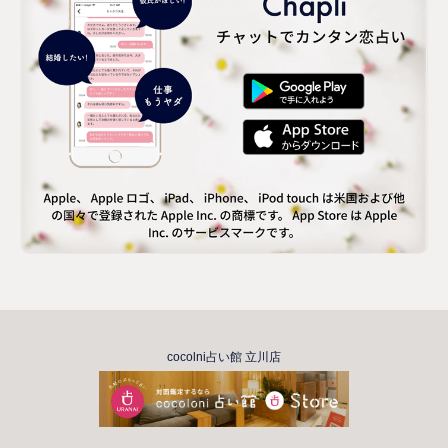
cocolni占い館 立川店