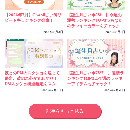
相性
復縁
連絡
【2026年7月】Chapli占い師リ
【誕生月占い◆8/3～】今週の
ピート率ランキング発表！
運勢ランキングTOP3♡あなた
のラッキーカラーをチェック！
2026年8月3日
2026年8月2日
彼とのDMのスクショを送って
【誕生月占い◆7/27～】運勢ラ
鑑定。彼の本心が丸わかり！
ンキングTOP3🔮今週のラッキ
DMスクショ特別鑑定をスター
ーアイテムもチェック！
トしました
2026年7月31日
2026年7月26日
記事をもっと見る