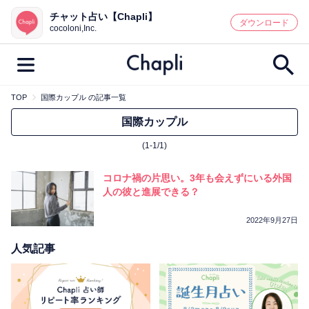
チャット占い【Chapli】
鑑定記事・占い師検索
ダウンロード
cocoloni,Inc.
TOP
国際カップル の記事一覧
最新記事一覧
国際カップル
(1-1/1)
人気記事一覧
コロナ禍の片思い。3年も会えずにいる外国
カテゴリー別
人の彼と進展できる？
鑑定
占い師
キャンペーン
2022年9月27日
キーワード別
人気記事
彼の気持ち
恋の行方
時期
今週の運勢
彼氏
片思い
結婚