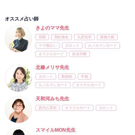
オススメ占い師
きよのママ先生
宿曜
四柱推命
九星気学
紫微斗数
マヤ暦占い
タロット
ルノルマンカード
オラクルカード
姓名判断
北條メリサ先生
タロット
数秘術
手相
ルノルマンカード
オラクルカード
天和河みち先生
西洋占星術
オラクルカード
タロット
スマイルMON先生