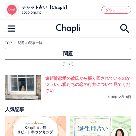
チャット占い【Chapli】
鑑定記事・占い師検索
ダウンロード
cocoloni,Inc.
TOP
問題 の記事一覧
最新記事一覧
問題
(1-1/1)
人気記事一覧
遠距離恋愛の彼氏から振り回されているのが
カテゴリー別
ツラい…私たちの恋の行方について見てくだ
さい
鑑定
占い師
キャンペーン
2018年12月18日
キーワード別
人気記事
彼の気持ち
恋の行方
時期
今週の運勢
彼氏
片思い
結婚