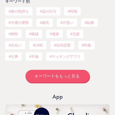
キーワード別
彼の気持ち
恋の行方
時期
今週の運勢
彼氏
片思い
結婚
相性
復縁
連絡
元彼
出会い
LINE
社内恋愛
性格
仕事
不倫
マッチングアプリ
キーワードをもっと見る
App