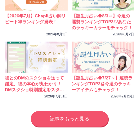
相性
復縁
連絡
【2026年7月】Chapli占い師リ
【誕生月占い◆8/3～】今週の
ピート率ランキング発表！
運勢ランキングTOP3♡あなた
のラッキーカラーをチェック！
2026年8月3日
2026年8月2日
彼とのDMのスクショを送って
【誕生月占い◆7/27～】運勢ラ
鑑定。彼の本心が丸わかり！
ンキングTOP3🔮今週のラッキ
DMスクショ特別鑑定をスター
ーアイテムもチェック！
トしました
2026年7月31日
2026年7月26日
記事をもっと見る