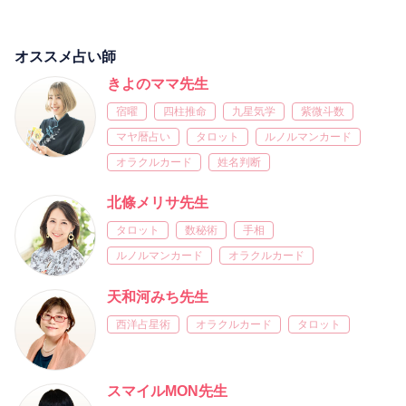
オススメ占い師
きよのママ先生
宿曜
四柱推命
九星気学
紫微斗数
マヤ暦占い
タロット
ルノルマンカード
オラクルカード
姓名判断
北條メリサ先生
タロット
数秘術
手相
ルノルマンカード
オラクルカード
天和河みち先生
西洋占星術
オラクルカード
タロット
スマイルMON先生