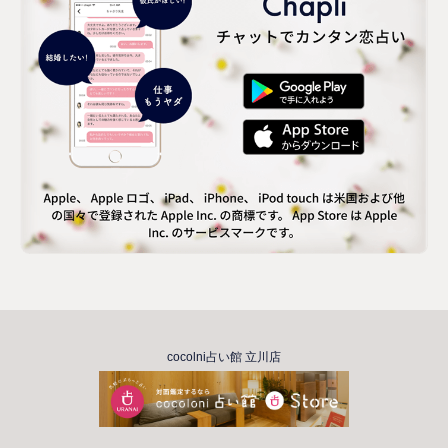
cocolni占い館 立川店