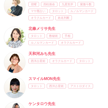
宿曜
四柱推命
九星気学
紫微斗数
マヤ暦占い
タロット
ルノルマンカード
オラクルカード
姓名判断
北條メリサ先生
タロット
数秘術
手相
ルノルマンカード
オラクルカード
天和河みち先生
西洋占星術
オラクルカード
タロット
スマイルMON先生
タロット
西洋占星術
アストロダイス
ケンタロウ先生