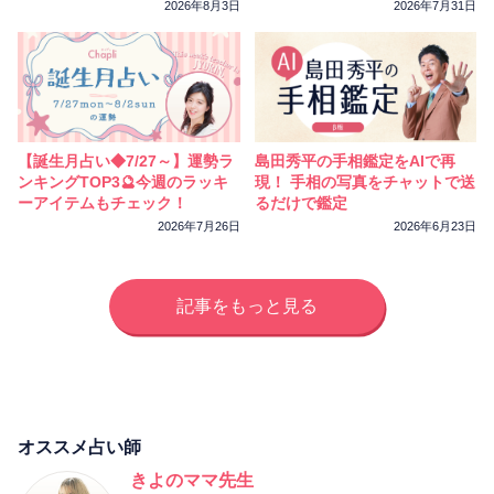
相性
復縁
連絡
トしました
2026年8月3日
2026年7月31日
【誕生月占い◆7/27～】運勢ラ
島田秀平の手相鑑定をAIで再
ンキングTOP3🔮今週のラッキ
現！ 手相の写真をチャットで送
ーアイテムもチェック！
るだけで鑑定
2026年7月26日
2026年6月23日
記事をもっと見る
オススメ占い師
きよのママ先生