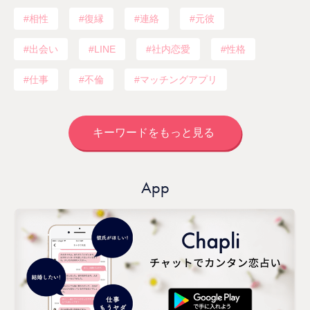
相性
復縁
連絡
元彼
出会い
LINE
社内恋愛
性格
仕事
不倫
マッチングアプリ
キーワードをもっと見る
App