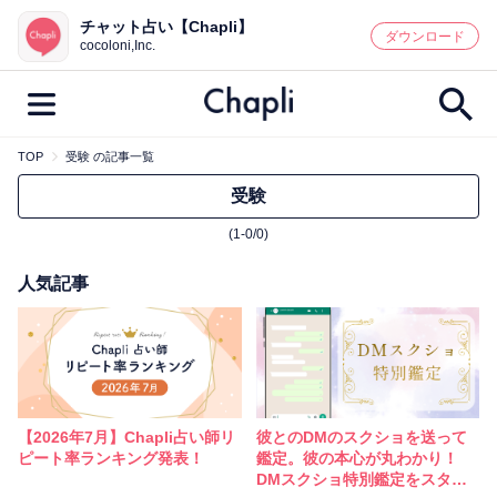
チャット占い【Chapli】
鑑定記事・占い師検索
ダウンロード
cocoloni,Inc.
TOP
受験 の記事一覧
最新記事一覧
受験
(1-0/0)
人気記事一覧
人気記事
カテゴリー別
鑑定
占い師
キャンペーン
キーワード別
彼の気持ち
恋の行方
時期
【2026年7月】Chapli占い師リ
彼とのDMのスクショを送って
今週の運勢
彼氏
片思い
結婚
ピート率ランキング発表！
鑑定。彼の本心が丸わかり！
DMスクショ特別鑑定をスター