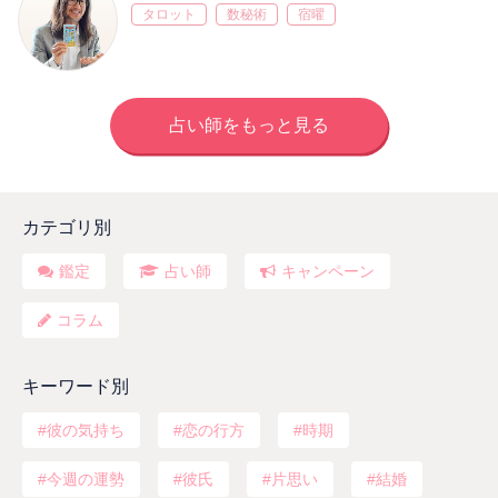
タロット
数秘術
宿曜
占い師をもっと見る
カテゴリ別
鑑定
占い師
キャンペーン
コラム
キーワード別
彼の気持ち
恋の行方
時期
今週の運勢
彼氏
片思い
結婚