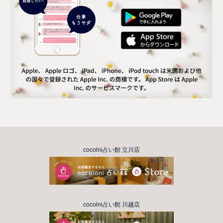
cocolni占い館 立川店
cocolni占い館 川越店