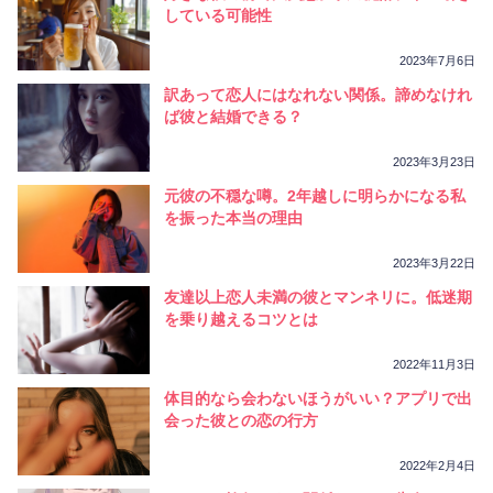
相性
復縁
連絡
している可能性
2023年7月6日
訳あって恋人にはなれない関係。諦めなけれ
ば彼と結婚できる？
2023年3月23日
元彼の不穏な噂。2年越しに明らかになる私
を振った本当の理由
2023年3月22日
友達以上恋人未満の彼とマンネリに。低迷期
を乗り越えるコツとは
2022年11月3日
体目的なら会わないほうがいい？アプリで出
会った彼との恋の行方
2022年2月4日