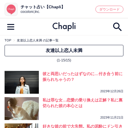
チャット占い【Chapli】
鑑定記事・占い師検索
ダウンロード
cocoloni,Inc.
TOP
友達以上恋人未満 の記事一覧
最新記事一覧
友達以上恋人未満
(1-15/15)
人気記事一覧
彼と両思いだったはずなのに…付き合う前に
カテゴリー別
振られちゃうの？
鑑定
占い師
キャンペーン
2023年12月26日
キーワード別
私は罪な女…恋愛の乗り換えは正解？私に裏
切られた彼の本心とは
彼の気持ち
恋の行方
時期
今週の運勢
彼氏
片思い
結婚
2023年11月21日
好きな彼の前で大失態。私の泥酔にドン引き