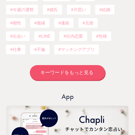
今週の運勢
彼氏
片思い
結婚
相性
復縁
連絡
元彼
出会い
LINE
社内恋愛
性格
仕事
不倫
マッチングアプリ
キーワードをもっと見る
App