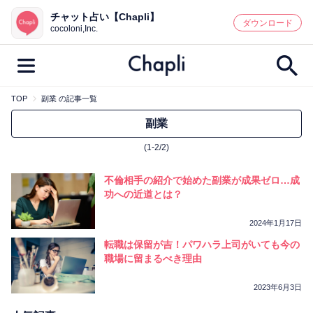
チャット占い【Chapli】
鑑定記事・占い師検索
ダウンロード
cocoloni,Inc.
TOP
副業 の記事一覧
最新記事一覧
副業
(1-2/2)
人気記事一覧
不倫相手の紹介で始めた副業が成果ゼロ…成
カテゴリー別
功への近道とは？
鑑定
占い師
キャンペーン
2024年1月17日
キーワード別
転職は保留が吉！パワハラ上司がいても今の
職場に留まるべき理由
彼の気持ち
恋の行方
時期
今週の運勢
彼氏
片思い
結婚
2023年6月3日