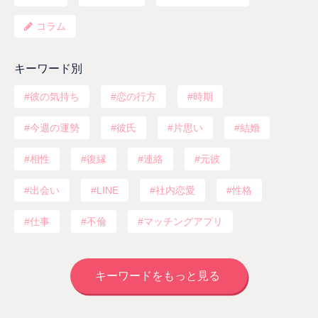
コラム
キーワード別
彼の気持ち
恋の行方
時期
今週の運勢
彼氏
片思い
結婚
相性
復縁
連絡
元彼
出会い
LINE
社内恋愛
性格
仕事
不倫
マッチングアプリ
キーワードをもっと見る