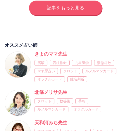
記事をもっと見る
オススメ占い師
きよのママ先生
宿曜
四柱推命
九星気学
紫微斗数
マヤ暦占い
タロット
ルノルマンカード
オラクルカード
姓名判断
北條メリサ先生
タロット
数秘術
手相
ルノルマンカード
オラクルカード
天和河みち先生