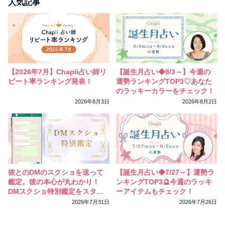
相性
復縁
連絡
人気記事
【2026年7月】Chapli占い師リ
【誕生月占い◆8/3～】今週の
ピート率ランキング発表！
運勢ランキングTOP3♡あなた
のラッキーカラーをチェック！
2026年8月3日
2026年8月2日
彼とのDMのスクショを送って
【誕生月占い◆7/27～】運勢ラ
鑑定。彼の本心が丸わかり！
ンキングTOP3🔮今週のラッキ
DMスクショ特別鑑定をスター
ーアイテムもチェック！
トしました
2026年7月31日
2026年7月26日