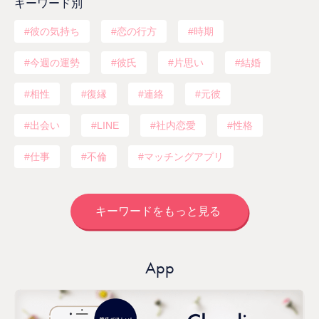
キーワード別
彼の気持ち
恋の行方
時期
今週の運勢
彼氏
片思い
結婚
相性
復縁
連絡
元彼
出会い
LINE
社内恋愛
性格
仕事
不倫
マッチングアプリ
キーワードをもっと見る
App