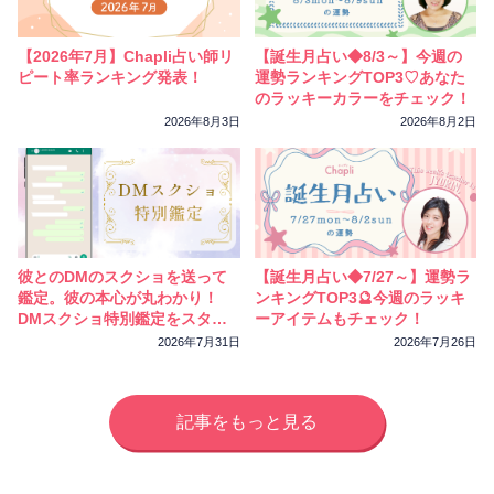
相性
復縁
連絡
【2026年7月】Chapli占い師リ
【誕生月占い◆8/3～】今週の
ピート率ランキング発表！
運勢ランキングTOP3♡あなた
のラッキーカラーをチェック！
2026年8月3日
2026年8月2日
彼とのDMのスクショを送って
【誕生月占い◆7/27～】運勢ラ
鑑定。彼の本心が丸わかり！
ンキングTOP3🔮今週のラッキ
DMスクショ特別鑑定をスター
ーアイテムもチェック！
トしました
2026年7月31日
2026年7月26日
記事をもっと見る