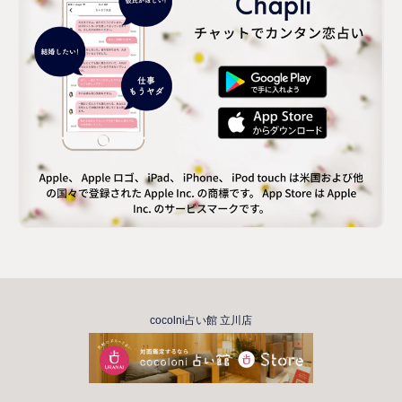
cocolni占い館 立川店