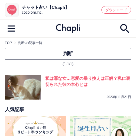
チャット占い【Chapli】
鑑定記事・占い師検索
ダウンロード
cocoloni,Inc.
TOP
判断 の記事一覧
最新記事一覧
判断
(1-1/1)
人気記事一覧
私は罪な女…恋愛の乗り換えは正解？私に裏
カテゴリー別
切られた彼の本心とは
鑑定
占い師
キャンペーン
2023年11月21日
キーワード別
人気記事
彼の気持ち
恋の行方
時期
今週の運勢
彼氏
片思い
結婚