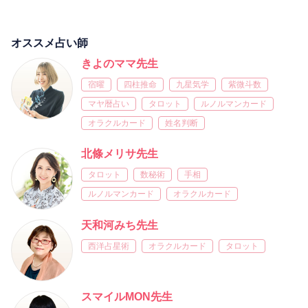
オススメ占い師
きよのママ先生
宿曜
四柱推命
九星気学
紫微斗数
マヤ暦占い
タロット
ルノルマンカード
オラクルカード
姓名判断
北條メリサ先生
タロット
数秘術
手相
ルノルマンカード
オラクルカード
天和河みち先生
西洋占星術
オラクルカード
タロット
スマイルMON先生