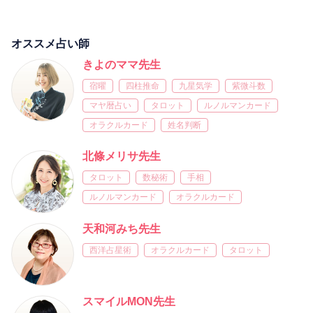
オススメ占い師
きよのママ先生
宿曜
四柱推命
九星気学
紫微斗数
マヤ暦占い
タロット
ルノルマンカード
オラクルカード
姓名判断
北條メリサ先生
タロット
数秘術
手相
ルノルマンカード
オラクルカード
天和河みち先生
西洋占星術
オラクルカード
タロット
スマイルMON先生