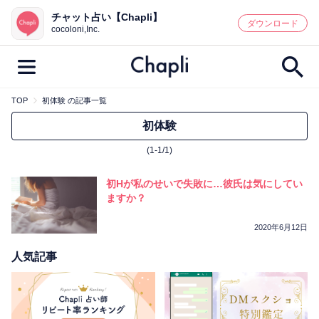
チャット占い【Chapli】
鑑定記事・占い師検索
ダウンロード
cocoloni,Inc.
TOP
初体験 の記事一覧
最新記事一覧
初体験
(1-1/1)
人気記事一覧
初Hが私のせいで失敗に…彼氏は気にしてい
カテゴリー別
ますか？
鑑定
占い師
キャンペーン
2020年6月12日
キーワード別
人気記事
彼の気持ち
恋の行方
時期
今週の運勢
彼氏
片思い
結婚