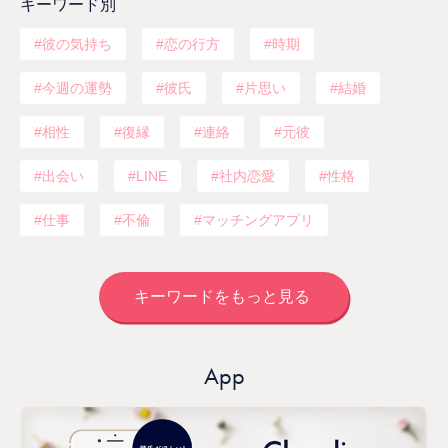
キーワード別
彼の気持ち
恋の行方
時期
今週の運勢
彼氏
片思い
結婚
相性
復縁
連絡
元彼
出会い
LINE
社内恋愛
性格
仕事
不倫
マッチングアプリ
キーワードをもっと見る
App