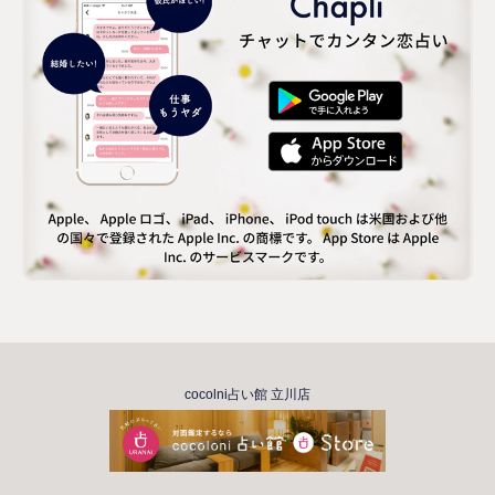
cocolni占い館 立川店