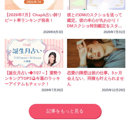
相性
復縁
連絡
【2026年7月】Chapli占い師リ
彼とのDMのスクショを送って
ピート率ランキング発表！
鑑定。彼の本心が丸わかり！
DMスクショ特別鑑定をスター
トしました
2026年8月3日
2026年7月31日
【誕生月占い◆7/27～】運勢ラ
恋愛の障壁は彼の仕事。5ヶ月
ンキングTOP3🔮今週のラッキ
会えない、同棲も叶えられませ
ーアイテムもチェック！
ん
2026年7月26日
2025年12月29日
記事をもっと見る