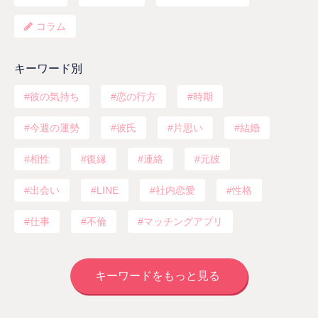
コラム
キーワード別
彼の気持ち
恋の行方
時期
今週の運勢
彼氏
片思い
結婚
相性
復縁
連絡
元彼
出会い
LINE
社内恋愛
性格
仕事
不倫
マッチングアプリ
キーワードをもっと見る