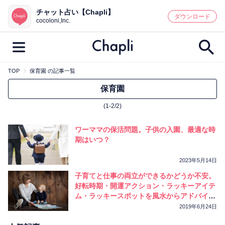
チャット占い【Chapli】
鑑定記事・占い師検索
ダウンロード
cocoloni,Inc.
TOP
保育園 の記事一覧
最新記事一覧
保育園
(1-2/2)
人気記事一覧
ワーママの保活問題。子供の入園、最適な時
カテゴリー別
期はいつ？
鑑定
占い師
キャンペーン
2023年5月14日
キーワード別
子育てと仕事の両立ができるかどうか不安。
好転時期・開運アクション・ラッキーアイテ
彼の気持ち
恋の行方
時期
ム・ラッキースポットを風水からアドバイ
今週の運勢
ス！
彼氏
片思い
結婚
2019年6月24日