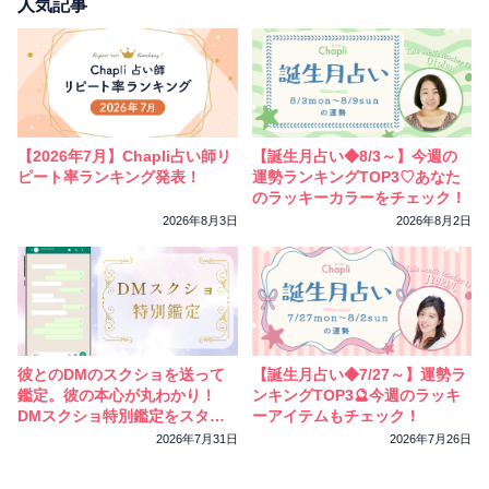
相性
復縁
連絡
人気記事
【2026年7月】Chapli占い師リ
【誕生月占い◆8/3～】今週の
ピート率ランキング発表！
運勢ランキングTOP3♡あなた
のラッキーカラーをチェック！
2026年8月3日
2026年8月2日
彼とのDMのスクショを送って
【誕生月占い◆7/27～】運勢ラ
鑑定。彼の本心が丸わかり！
ンキングTOP3🔮今週のラッキ
DMスクショ特別鑑定をスター
ーアイテムもチェック！
トしました
2026年7月31日
2026年7月26日