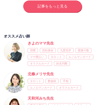
記事をもっと見る
オススメ占い師
きよのママ先生
宿曜
四柱推命
九星気学
紫微斗数
マヤ暦占い
タロット
ルノルマンカード
オラクルカード
姓名判断
北條メリサ先生
タロット
数秘術
手相
ルノルマンカード
オラクルカード
天和河みち先生