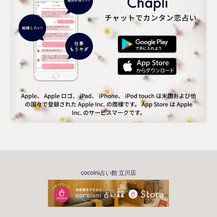
cocolni占い館 立川店