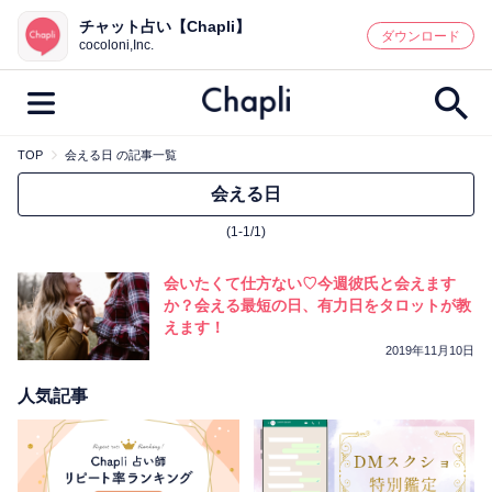
チャット占い【Chapli】
鑑定記事・占い師検索
ダウンロード
cocoloni,Inc.
TOP
会える日 の記事一覧
最新記事一覧
会える日
(1-1/1)
人気記事一覧
会いたくて仕方ない♡今週彼氏と会えます
カテゴリー別
か？会える最短の日、有力日をタロットが教
えます！
鑑定
占い師
キャンペーン
2019年11月10日
キーワード別
人気記事
彼の気持ち
恋の行方
時期
今週の運勢
彼氏
片思い
結婚