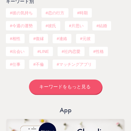
キーワード別
彼の気持ち
恋の行方
時期
今週の運勢
彼氏
片思い
結婚
相性
復縁
連絡
元彼
出会い
LINE
社内恋愛
性格
仕事
不倫
マッチングアプリ
キーワードをもっと見る
App