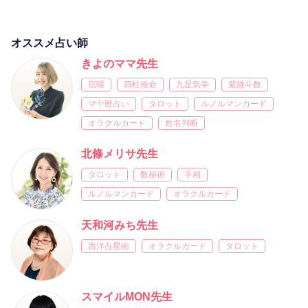
オススメ占い師
きよのママ先生
宿曜
四柱推命
九星気学
紫微斗数
マヤ暦占い
タロット
ルノルマンカード
オラクルカード
姓名判断
北條メリサ先生
タロット
数秘術
手相
ルノルマンカード
オラクルカード
天和河みち先生
西洋占星術
オラクルカード
タロット
スマイルMON先生