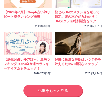
相性
復縁
連絡
【2026年7月】Chapli占い師リ
彼とのDMのスクショを送って
ピート率ランキング発表！
鑑定。彼の本心が丸わかり！
DMスクショ特別鑑定をスター
トしました
2026年8月3日
2026年7月31日
【誕生月占い◆7/27～】運勢ラ
起業に最適な時期はいつ？夢を
ンキングTOP3🔮今週のラッキ
叶えるための適切なステップ
ーアイテムもチェック！
2026年7月26日
2023年1月14日
記事をもっと見る