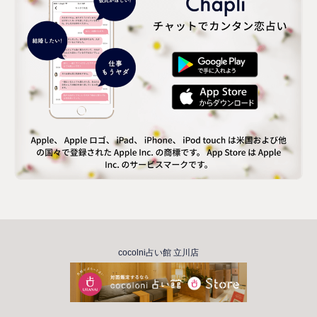
cocolni占い館 立川店