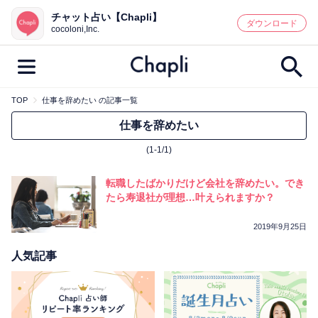
チャット占い【Chapli】
鑑定記事・占い師検索
ダウンロード
cocoloni,Inc.
TOP
仕事を辞めたい の記事一覧
最新記事一覧
仕事を辞めたい
(1-1/1)
人気記事一覧
転職したばかりだけど会社を辞めたい。でき
カテゴリー別
たら寿退社が理想…叶えられますか？
鑑定
占い師
キャンペーン
2019年9月25日
キーワード別
人気記事
彼の気持ち
恋の行方
時期
今週の運勢
彼氏
片思い
結婚