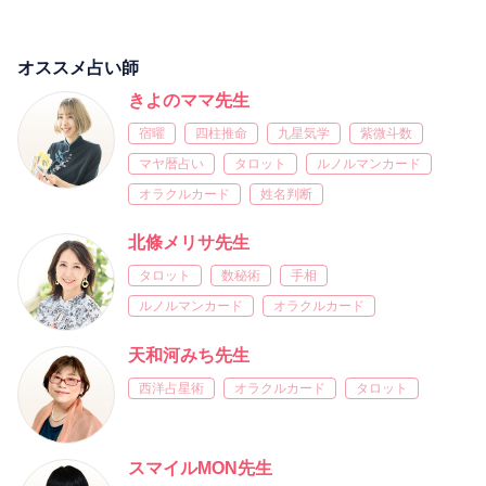
オススメ占い師
きよのママ先生
宿曜
四柱推命
九星気学
紫微斗数
マヤ暦占い
タロット
ルノルマンカード
オラクルカード
姓名判断
北條メリサ先生
タロット
数秘術
手相
ルノルマンカード
オラクルカード
天和河みち先生
西洋占星術
オラクルカード
タロット
スマイルMON先生