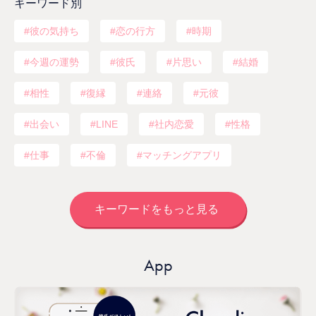
キーワード別
彼の気持ち
恋の行方
時期
今週の運勢
彼氏
片思い
結婚
相性
復縁
連絡
元彼
出会い
LINE
社内恋愛
性格
仕事
不倫
マッチングアプリ
キーワードをもっと見る
App