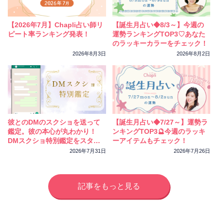
相性
復縁
連絡
【2026年7月】Chapli占い師リ
【誕生月占い◆8/3～】今週の
ピート率ランキング発表！
運勢ランキングTOP3♡あなた
のラッキーカラーをチェック！
2026年8月3日
2026年8月2日
彼とのDMのスクショを送って
【誕生月占い◆7/27～】運勢ラ
鑑定。彼の本心が丸わかり！
ンキングTOP3🔮今週のラッキ
DMスクショ特別鑑定をスター
ーアイテムもチェック！
トしました
2026年7月31日
2026年7月26日
記事をもっと見る