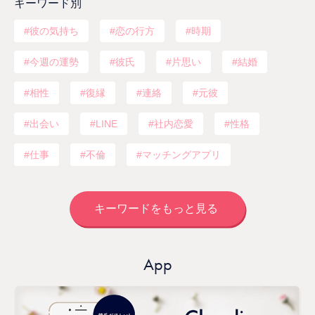
キーワード別
彼の気持ち
恋の行方
時期
今週の運勢
彼氏
片思い
結婚
相性
復縁
連絡
元彼
出会い
LINE
社内恋愛
性格
仕事
不倫
マッチングアプリ
キーワードをもっと見る
App