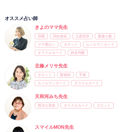
オススメ占い師
きよのママ先生
宿曜
四柱推命
九星気学
紫微斗数
マヤ暦占い
タロット
ルノルマンカード
オラクルカード
姓名判断
北條メリサ先生
タロット
数秘術
手相
ルノルマンカード
オラクルカード
天和河みち先生
西洋占星術
オラクルカード
タロット
スマイルMON先生