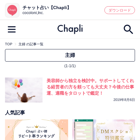
チャット占い【Chapli】
鑑定記事・占い師検索
ダウンロード
cocoloni,Inc.
TOP
主婦 の記事一覧
最新記事一覧
主婦
(1-1/1)
人気記事一覧
美容師から独立を検討中。サポートしてくれ
カテゴリー別
る経営者の方を頼っても大丈夫？今後の仕事
運、適職をタロットで鑑定！
鑑定
占い師
キャンペーン
2019年8月6日
キーワード別
人気記事
彼の気持ち
恋の行方
時期
今週の運勢
彼氏
片思い
結婚