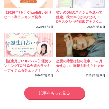
相性
復縁
連絡
【2026年7月】Chapli占い師リ
彼とのDMのスクショを送って
ピート率ランキング発表！
鑑定。彼の本心が丸わかり！
DMスクショ特別鑑定をスター
トしました
2026年8月3日
2026年7月31日
【誕生月占い◆7/27～】運勢ラ
恋愛の障壁は彼の仕事。5ヶ月
ンキングTOP3🔮今週のラッキ
会えない、同棲も叶えられませ
ーアイテムもチェック！
ん
2026年7月26日
2025年12月29日
記事をもっと見る