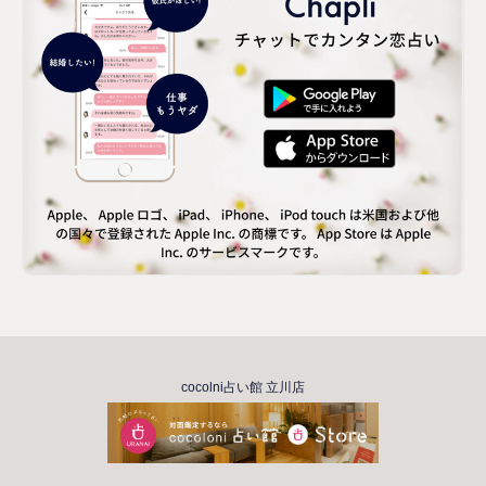
cocolni占い館 立川店