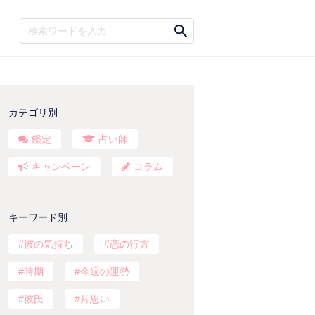
カテゴリ別
鑑定
占い師
キャンペーン
コラム
キーワード別
彼の気持ち
恋の行方
時期
今週の運勢
彼氏
片思い