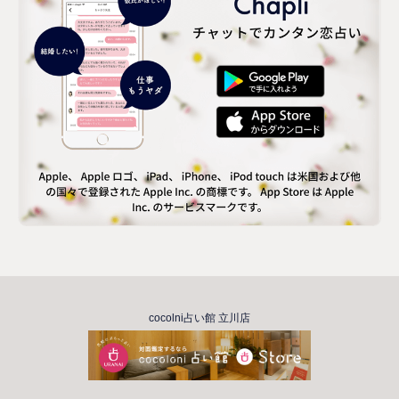
cocolni占い館 立川店