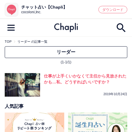
チャット占い【Chapli】
鑑定記事・占い師検索
ダウンロード
cocoloni,Inc.
TOP
リーダー の記事一覧
最新記事一覧
リーダー
(1-1/1)
人気記事一覧
仕事が上手くいかなくて主任から見放された
カテゴリー別
かも…私、どうすればいいですか？
鑑定
占い師
キャンペーン
2019年10月24日
キーワード別
人気記事
彼の気持ち
恋の行方
時期
今週の運勢
彼氏
片思い
結婚