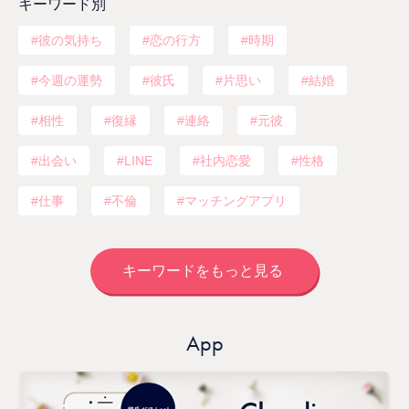
キーワード別
彼の気持ち
恋の行方
時期
今週の運勢
彼氏
片思い
結婚
相性
復縁
連絡
元彼
出会い
LINE
社内恋愛
性格
仕事
不倫
マッチングアプリ
キーワードをもっと見る
App