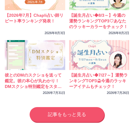
相性
復縁
連絡
【2026年7月】Chapli占い師リ
【誕生月占い◆8/3～】今週の
ピート率ランキング発表！
運勢ランキングTOP3♡あなた
のラッキーカラーをチェック！
2026年8月3日
2026年8月2日
彼とのDMのスクショを送って
【誕生月占い◆7/27～】運勢ラ
鑑定。彼の本心が丸わかり！
ンキングTOP3🔮今週のラッキ
DMスクショ特別鑑定をスター
ーアイテムもチェック！
トしました
2026年7月31日
2026年7月26日
記事をもっと見る