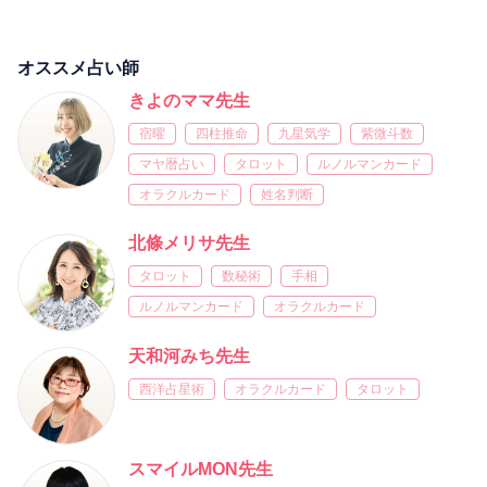
オススメ占い師
きよのママ先生
宿曜
四柱推命
九星気学
紫微斗数
マヤ暦占い
タロット
ルノルマンカード
オラクルカード
姓名判断
北條メリサ先生
タロット
数秘術
手相
ルノルマンカード
オラクルカード
天和河みち先生
西洋占星術
オラクルカード
タロット
スマイルMON先生