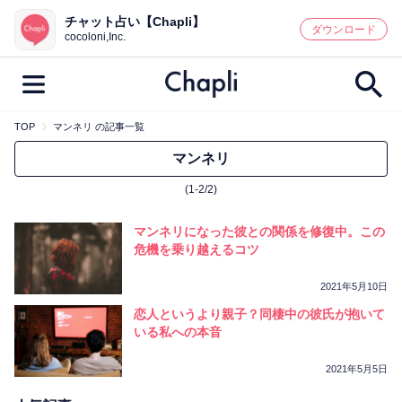
チャット占い【Chapli】
鑑定記事・占い師検索
ダウンロード
cocoloni,Inc.
TOP
マンネリ の記事一覧
最新記事一覧
マンネリ
(1-2/2)
人気記事一覧
マンネリになった彼との関係を修復中。この
カテゴリー別
危機を乗り越えるコツ
鑑定
占い師
キャンペーン
2021年5月10日
キーワード別
恋人というより親子？同棲中の彼氏が抱いて
いる私への本音
彼の気持ち
恋の行方
時期
今週の運勢
彼氏
片思い
結婚
2021年5月5日