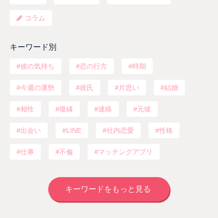
コラム
キーワード別
彼の気持ち
恋の行方
時期
今週の運勢
彼氏
片思い
結婚
相性
復縁
連絡
元彼
出会い
LINE
社内恋愛
性格
仕事
不倫
マッチングアプリ
キーワードをもっと見る