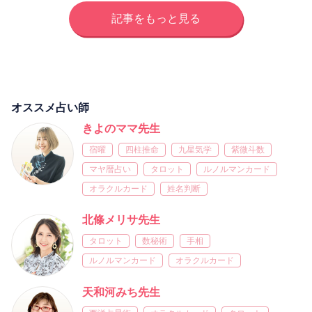
記事をもっと見る
オススメ占い師
きよのママ先生
宿曜
四柱推命
九星気学
紫微斗数
マヤ暦占い
タロット
ルノルマンカード
オラクルカード
姓名判断
北條メリサ先生
タロット
数秘術
手相
ルノルマンカード
オラクルカード
天和河みち先生