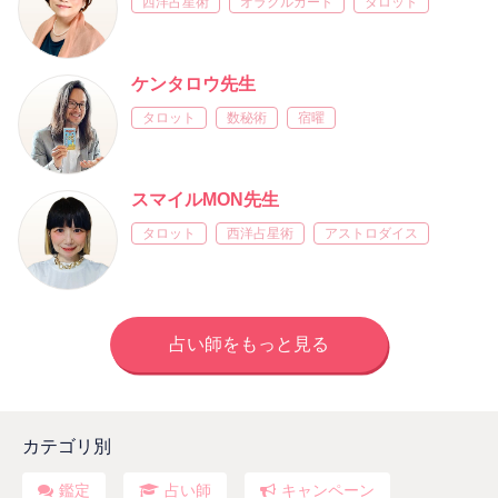
西洋占星術
オラクルカード
タロット
ケンタロウ先生
タロット
数秘術
宿曜
スマイルMON先生
タロット
西洋占星術
アストロダイス
占い師をもっと見る
カテゴリ別
鑑定
占い師
キャンペーン