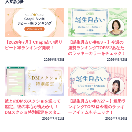
相性
復縁
連絡
人気記事
【2026年7月】Chapli占い師リ
【誕生月占い◆8/3～】今週の
ピート率ランキング発表！
運勢ランキングTOP3♡あなた
のラッキーカラーをチェック！
2026年8月3日
2026年8月2日
彼とのDMのスクショを送って
【誕生月占い◆7/27～】運勢ラ
鑑定。彼の本心が丸わかり！
ンキングTOP3🔮今週のラッキ
DMスクショ特別鑑定をスター
ーアイテムもチェック！
トしました
2026年7月31日
2026年7月26日