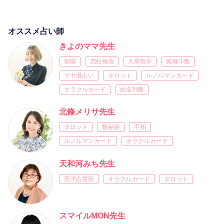
オススメ占い師
きよのママ先生
宿曜
四柱推命
九星気学
紫微斗数
マヤ暦占い
タロット
ルノルマンカード
オラクルカード
姓名判断
北條メリサ先生
タロット
数秘術
手相
ルノルマンカード
オラクルカード
天和河みち先生
西洋占星術
オラクルカード
タロット
スマイルMON先生