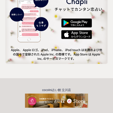
cocolni占い館 立川店