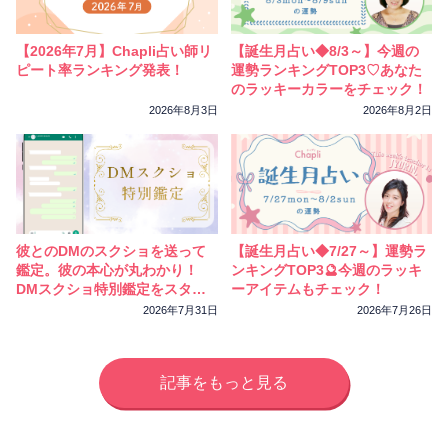
相性
復縁
連絡
【2026年7月】Chapli占い師リ
【誕生月占い◆8/3～】今週の
ピート率ランキング発表！
運勢ランキングTOP3♡あなた
のラッキーカラーをチェック！
2026年8月3日
2026年8月2日
彼とのDMのスクショを送って
【誕生月占い◆7/27～】運勢ラ
鑑定。彼の本心が丸わかり！
ンキングTOP3🔮今週のラッキ
DMスクショ特別鑑定をスター
ーアイテムもチェック！
トしました
2026年7月31日
2026年7月26日
記事をもっと見る