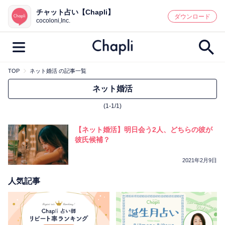
チャット占い【Chapli】
鑑定記事・占い師検索
ダウンロード
cocoloni,Inc.
TOP
ネット婚活 の記事一覧
最新記事一覧
ネット婚活
(1-1/1)
人気記事一覧
【ネット婚活】明日会う2人、どちらの彼が
カテゴリー別
彼氏候補？
鑑定
占い師
キャンペーン
2021年2月9日
キーワード別
人気記事
彼の気持ち
恋の行方
時期
今週の運勢
彼氏
片思い
結婚