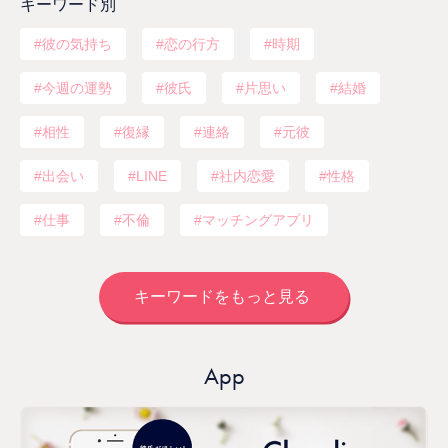
キーワード別
彼の気持ち
恋の行方
時期
今週の運勢
彼氏
片思い
結婚
相性
復縁
連絡
元彼
出会い
LINE
社内恋愛
性格
仕事
不倫
マッチングアプリ
キーワードをもっと見る
App