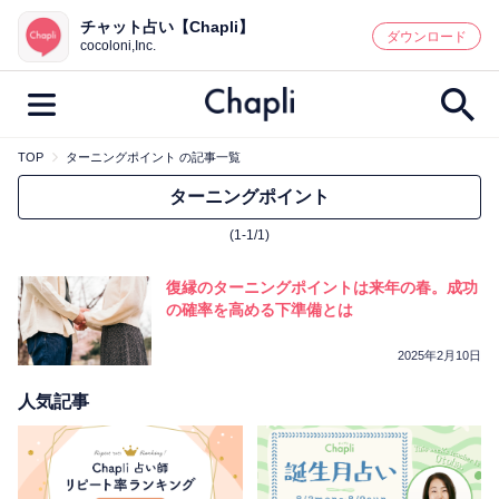
チャット占い【Chapli】
鑑定記事・占い師検索
ダウンロード
cocoloni,Inc.
TOP
ターニングポイント の記事一覧
最新記事一覧
ターニングポイント
(1-1/1)
人気記事一覧
復縁のターニングポイントは来年の春。成功
カテゴリー別
の確率を高める下準備とは
鑑定
占い師
キャンペーン
2025年2月10日
キーワード別
人気記事
彼の気持ち
恋の行方
時期
今週の運勢
彼氏
片思い
結婚