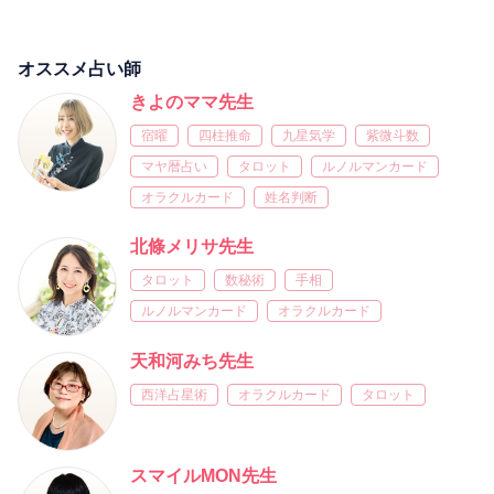
オススメ占い師
きよのママ先生
宿曜
四柱推命
九星気学
紫微斗数
マヤ暦占い
タロット
ルノルマンカード
オラクルカード
姓名判断
北條メリサ先生
タロット
数秘術
手相
ルノルマンカード
オラクルカード
天和河みち先生
西洋占星術
オラクルカード
タロット
スマイルMON先生