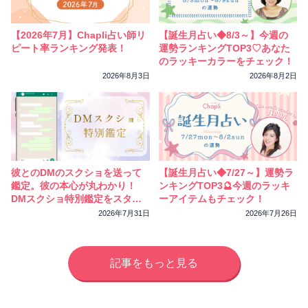
相性
復縁
連絡
【2026年7月】Chapli占い師リ
【誕生月占い◆8/3～】今週の
ピート率ランキング発表！
運勢ランキングTOP3♡あなた
のラッキーカラーをチェック！
2026年8月3日
2026年8月2日
彼とのDMのスクショを送って
【誕生月占い◆7/27～】運勢ラ
鑑定。彼の本心が丸わかり！
ンキングTOP3🔮今週のラッキ
DMスクショ特別鑑定をスター
ーアイテムもチェック！
トしました
2026年7月31日
2026年7月26日
記事をもっと見る