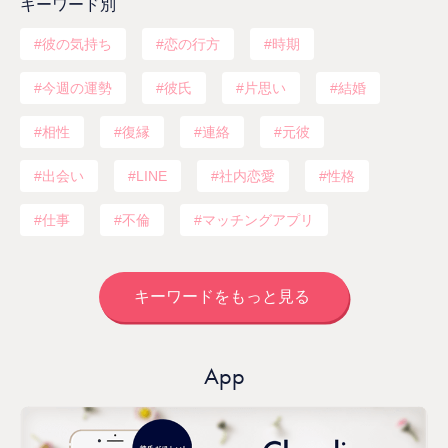
キーワード別
彼の気持ち
恋の行方
時期
今週の運勢
彼氏
片思い
結婚
相性
復縁
連絡
元彼
出会い
LINE
社内恋愛
性格
仕事
不倫
マッチングアプリ
キーワードをもっと見る
App