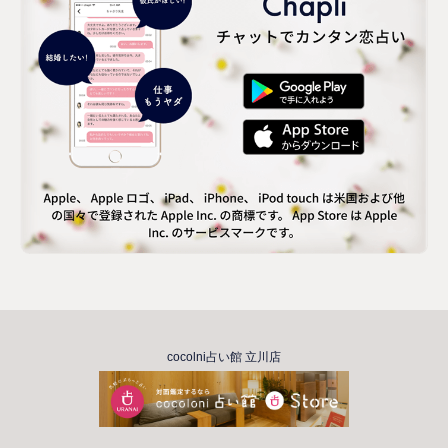
cocolni占い館 立川店