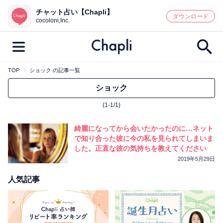
チャット占い【Chapli】
鑑定記事・占い師検索
ダウンロード
cocoloni,Inc.
TOP
ショック の記事一覧
最新記事一覧
ショック
(1-1/1)
人気記事一覧
綺麗になってから会いたかったのに…ネット
カテゴリー別
で知り合った彼に今の私を見られてしまいま
した。正直な彼の気持ちを教えてください
鑑定
占い師
キャンペーン
2019年5月29日
キーワード別
人気記事
彼の気持ち
恋の行方
時期
今週の運勢
彼氏
片思い
結婚