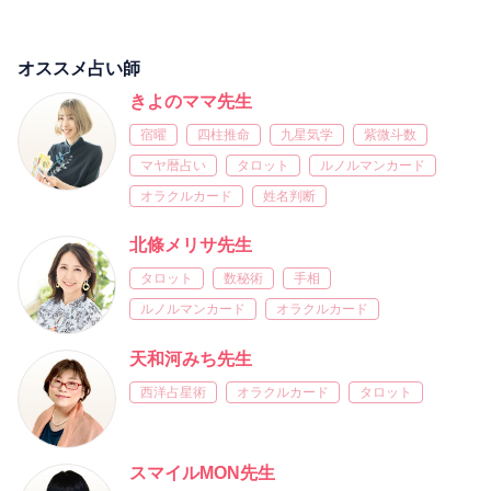
オススメ占い師
きよのママ先生
宿曜
四柱推命
九星気学
紫微斗数
マヤ暦占い
タロット
ルノルマンカード
オラクルカード
姓名判断
北條メリサ先生
タロット
数秘術
手相
ルノルマンカード
オラクルカード
天和河みち先生
西洋占星術
オラクルカード
タロット
スマイルMON先生