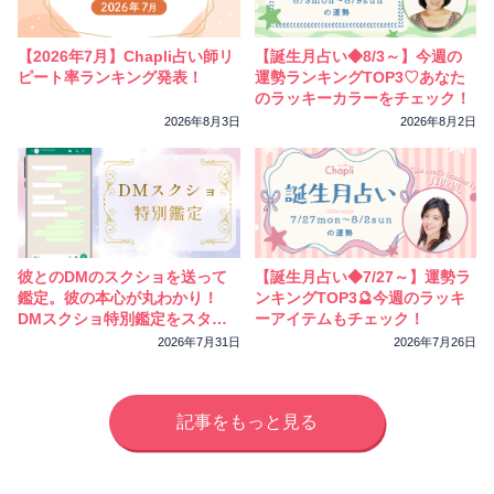
相性
復縁
連絡
【2026年7月】Chapli占い師リ
【誕生月占い◆8/3～】今週の
ピート率ランキング発表！
運勢ランキングTOP3♡あなた
のラッキーカラーをチェック！
2026年8月3日
2026年8月2日
彼とのDMのスクショを送って
【誕生月占い◆7/27～】運勢ラ
鑑定。彼の本心が丸わかり！
ンキングTOP3🔮今週のラッキ
DMスクショ特別鑑定をスター
ーアイテムもチェック！
トしました
2026年7月31日
2026年7月26日
記事をもっと見る