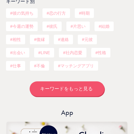
キーワード別
彼の気持ち
恋の行方
時期
今週の運勢
彼氏
片思い
結婚
相性
復縁
連絡
元彼
出会い
LINE
社内恋愛
性格
仕事
不倫
マッチングアプリ
キーワードをもっと見る
App