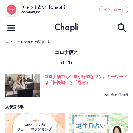
チャット占い【Chapli】
鑑定記事・占い師検索
ダウンロード
cocoloni,Inc.
TOP
コロナ疲れ の記事一覧
最新記事一覧
コロナ疲れ
(1-1/1)
人気記事一覧
コロナ禍でも仕事が好調なワケ。キーワード
カテゴリー別
は「転換期」と「忍耐」
鑑定
占い師
キャンペーン
2020年10月25日
キーワード別
人気記事
彼の気持ち
恋の行方
時期
今週の運勢
彼氏
片思い
結婚