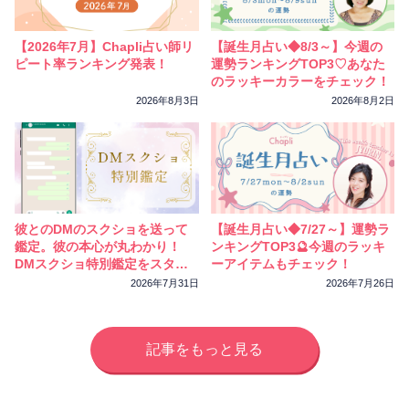
相性
復縁
連絡
【2026年7月】Chapli占い師リ
【誕生月占い◆8/3～】今週の
ピート率ランキング発表！
運勢ランキングTOP3♡あなた
のラッキーカラーをチェック！
2026年8月3日
2026年8月2日
彼とのDMのスクショを送って
【誕生月占い◆7/27～】運勢ラ
鑑定。彼の本心が丸わかり！
ンキングTOP3🔮今週のラッキ
DMスクショ特別鑑定をスター
ーアイテムもチェック！
トしました
2026年7月31日
2026年7月26日
記事をもっと見る