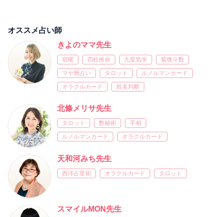
オススメ占い師
きよのママ先生
宿曜
四柱推命
九星気学
紫微斗数
マヤ暦占い
タロット
ルノルマンカード
オラクルカード
姓名判断
北條メリサ先生
タロット
数秘術
手相
ルノルマンカード
オラクルカード
天和河みち先生
西洋占星術
オラクルカード
タロット
スマイルMON先生