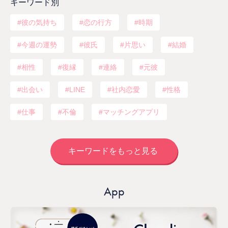
キーワード別
彼の気持ち
恋の行方
時期
今週の運勢
彼氏
片思い
結婚
相性
復縁
連絡
元彼
出会い
LINE
社内恋愛
性格
仕事
不倫
マッチングアプリ
キーワードをもっと見る
App