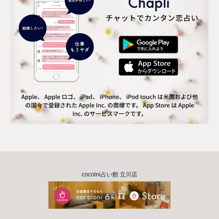
cocolni占い館 立川店