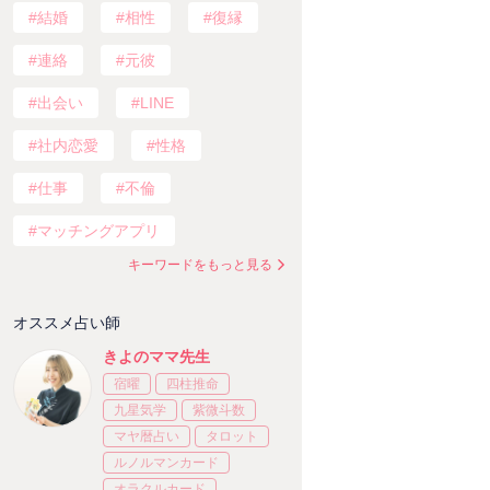
結婚
相性
復縁
連絡
元彼
出会い
LINE
社内恋愛
性格
仕事
不倫
マッチングアプリ
キーワードをもっと見る
オススメ占い師
きよのママ先生
宿曜
四柱推命
九星気学
紫微斗数
マヤ暦占い
タロット
ルノルマンカード
オラクルカード