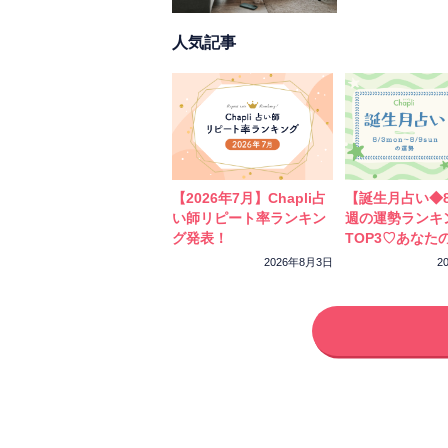
トで、2人の相
人気記事
【2026年7月】Chapli占
【誕生月占い◆8
い師リピート率ランキン
週の運勢ランキ
グ発表！
TOP3♡あなた
ーカラーをチェ
2026年8月3日
2