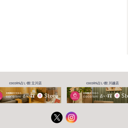
cocolni占い館 立川店
cocolni占い館 川越店