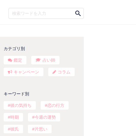
カテゴリ別
鑑定
占い師
キャンペーン
コラム
キーワード別
彼の気持ち
恋の行方
時期
今週の運勢
彼氏
片思い