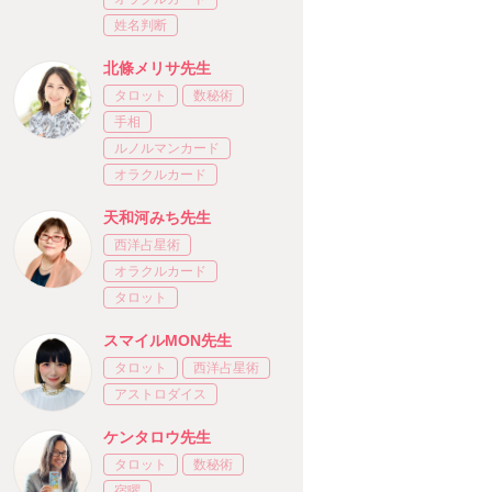
姓名判断
北條メリサ先生
タロット
数秘術
手相
ルノルマンカード
オラクルカード
天和河みち先生
西洋占星術
オラクルカード
タロット
スマイルMON先生
タロット
西洋占星術
アストロダイス
ケンタロウ先生
タロット
数秘術
宿曜