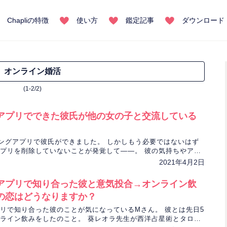
Chapliの特徴
使い方
鑑定記事
ダウンロード
オンライン婚活
(1-2/2)
アプリでできた彼氏が他の女の子と交流している
ングアプリで彼氏ができました。 しかしもう必要ではないはず
プリを削除していないことが発覚して――。 彼の気持ちやアプ
理由を占います。
2021年4月2日
アプリで知り合った彼と意気投合→オンライン飲
の恋はどうなりますか？
リで知り合った彼のことが気になっているMさん。 彼とは先日5
ライン飲みをしたのこと。 葵レオラ先生が西洋占星術とタロッ