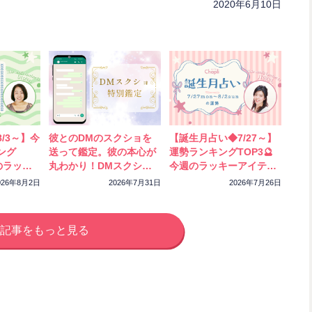
性や彼との恋の行方を占います。
2020年6月10日
/3～】今
彼とのDMのスクショを
【誕生月占い◆7/27～】
ング
送って鑑定。彼の本心が
運勢ランキングTOP3🔮
のラッキ
丸わかり！DMスクショ
今週のラッキーアイテム
ック！
特別鑑定をスタートしま
もチェック！
026年8月2日
2026年7月31日
2026年7月26日
した
記事をもっと見る