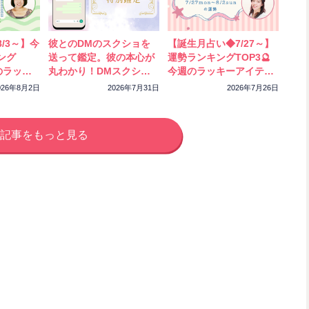
/3～】今
彼とのDMのスクショを
【誕生月占い◆7/27～】
ング
送って鑑定。彼の本心が
運勢ランキングTOP3🔮
のラッキ
丸わかり！DMスクショ
今週のラッキーアイテム
ック！
特別鑑定をスタートしま
もチェック！
026年8月2日
2026年7月31日
2026年7月26日
した
記事をもっと見る