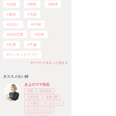
結婚
相性
復縁
連絡
元彼
出会い
LINE
社内恋愛
性格
仕事
不倫
マッチングアプリ
キーワードをもっと見る
オススメ占い師
きよのママ先生
宿曜
四柱推命
九星気学
紫微斗数
マヤ暦占い
タロット
ルノルマンカード
オラクルカード