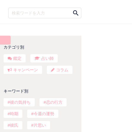
カテゴリ別
鑑定
占い師
キャンペーン
コラム
キーワード別
彼の気持ち
恋の行方
時期
今週の運勢
彼氏
片思い