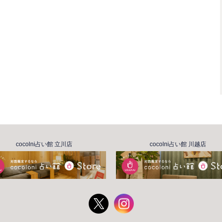
cocolni占い館 立川店
cocolni占い館 川越店