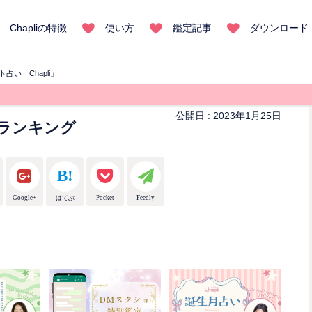
Chapliの特徴
使い方
鑑定記事
ダウンロード
占い「Chapli」
公開日 :
2023年1月25日
間ランキング
Google+
はてぶ
Pocket
Feedly