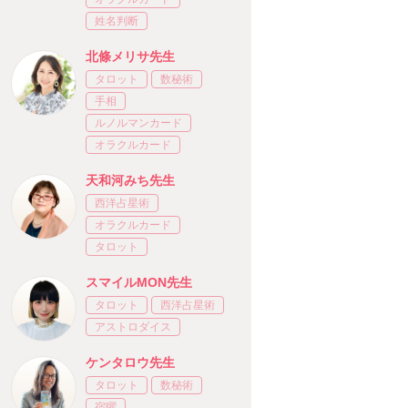
姓名判断
北條メリサ先生
タロット
数秘術
手相
ルノルマンカード
オラクルカード
天和河みち先生
西洋占星術
オラクルカード
タロット
スマイルMON先生
タロット
西洋占星術
アストロダイス
ケンタロウ先生
タロット
数秘術
宿曜