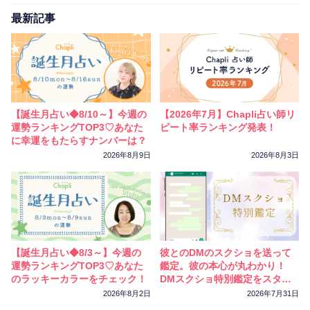
相性
復縁
連絡
最新記事
【誕生月占い◆8/10～】今週の
【2026年7月】Chapli占い師リ
運勢ランキングTOP3♡あなた
ピート率ランキング発表！
に幸運をもたらすナンバーは？
2026年8月9日
2026年8月3日
【誕生月占い◆8/3～】今週の
彼とのDMのスクショを送って
運勢ランキングTOP3♡あなた
鑑定。彼の本心が丸わかり！
のラッキーカラーをチェック！
DMスクショ特別鑑定をスター
トしました
2026年8月2日
2026年7月31日