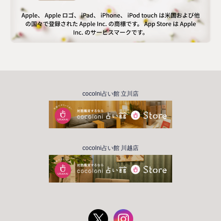
cocolni占い館 立川店
cocolni占い館 川越店