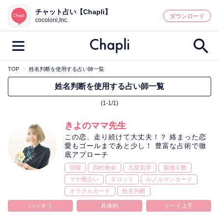
チャット占い【Chapli】
鑑定記事・占い師検索
ダウンロード
cocoloni,Inc.
TOP
姓名判断を使用する占い師一覧
最新記事一覧
姓名判断を使用する占い師一覧
(1-1/1)
人気記事一覧
きよのママ先生
カテゴリー別
この恋、走り続けて大丈夫！？ 絡まった恋
愛もゴールまであと少し！ 豊富な占術で徹
鑑定
占い師
キャンペーン
底アプローチ
キーワード別
宿曜
四柱推命
九星気学
紫微斗数
マヤ暦占い
タロット
ルノルマンカード
彼の気持ち
恋の行方
時期
オラクルカード
姓名判断
今週の運勢
彼氏
片思い
結婚
ハッキリ
具体的
リード上手