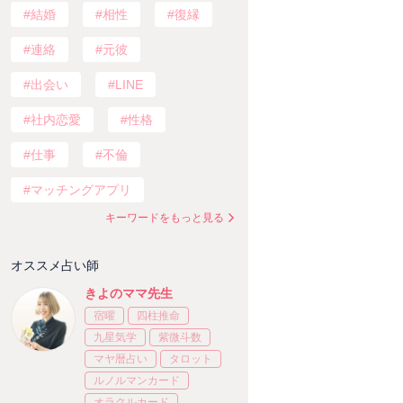
結婚
相性
復縁
連絡
元彼
出会い
LINE
社内恋愛
性格
仕事
不倫
マッチングアプリ
キーワードをもっと見る
オススメ占い師
きよのママ先生
宿曜
四柱推命
九星気学
紫微斗数
マヤ暦占い
タロット
ルノルマンカード
オラクルカード