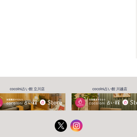
cocolni占い館 立川店
cocolni占い館 川越店