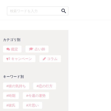
カテゴリ別
鑑定
占い師
キャンペーン
コラム
キーワード別
彼の気持ち
恋の行方
時期
今週の運勢
彼氏
片思い