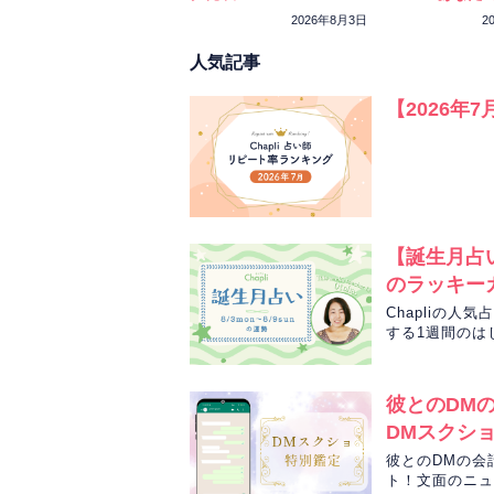
ーカラーをチェ
2026年8月3日
2
人気記事
【2026年
【誕生月占い
のラッキー
Chapliの
する1週間のは
勢をお届けしま
彼とのDM
DMスクシ
彼とのDMの会
ト！文面のニュ