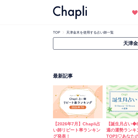
TOP
天津金木を使用する占い師一覧
天津金
最新記事
【2026年7月】Chapli占
【誕生月占い◆8
い師リピート率ランキン
週の運勢ランキ
グ発表！
TOP3♡あなた