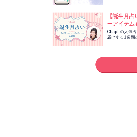
んがまるごと読
【誕生月占い
ーアイテム
Chapliの人
届けする1週間
間の運勢をお届