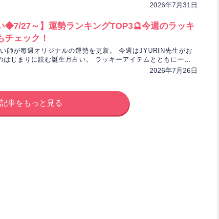
み解きます。
2026年7月31日
◆7/27～】運勢ランキングTOP3🔮今週のラッキ
もチェック！
気占い師が毎週オリジナルの運勢を更新。 今週はJYURIN先生がお
のはじまりに読む誕生月占い。 ラッキーアイテムとともに一週
けします！
2026年7月26日
記事をもっと見る