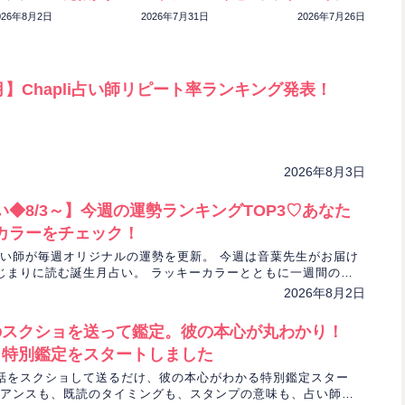
ック！
特別鑑定をスタートしま
もチェック！
026年8月2日
2026年7月31日
2026年7月26日
した
7月】Chapli占い師リピート率ランキング発表！
2026年8月3日
◆8/3～】今週の運勢ランキングTOP3♡あなた
カラーをチェック！
人気占い師が毎週オリジナルの運勢を更新。 今週は音葉先生がお届け
じまりに読む誕生月占い。 ラッキーカラーとともに一週間の運
す！
2026年8月2日
のスクショを送って鑑定。彼の本心が丸わかり！
ョ特別鑑定をスタートしました
話をスクショして送るだけ、彼の本心がわかる特別鑑定スター
アンスも、既読のタイミングも、スタンプの意味も、占い師さ