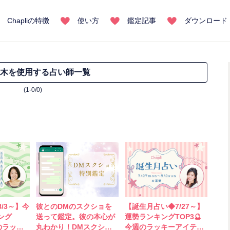
Chapliの特徴
使い方
鑑定記事
ダウンロード
木を使用する占い師一覧
(1-0/0)
/3～】今
彼とのDMのスクショを
【誕生月占い◆7/27～】
ング
送って鑑定。彼の本心が
運勢ランキングTOP3🔮
のラッキ
丸わかり！DMスクショ
今週のラッキーアイテム