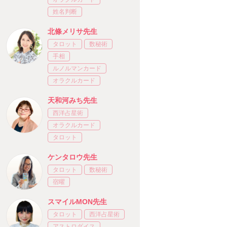
姓名判断
北條メリサ先生
タロット
数秘術
手相
ルノルマンカード
オラクルカード
天和河みち先生
西洋占星術
オラクルカード
タロット
ケンタロウ先生
タロット
数秘術
宿曜
スマイルMON先生
タロット
西洋占星術
アストロダイス