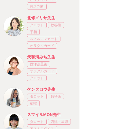
姓名判断
北條メリサ先生
タロット
数秘術
手相
ルノルマンカード
オラクルカード
天和河みち先生
西洋占星術
オラクルカード
タロット
ケンタロウ先生
タロット
数秘術
宿曜
スマイルMON先生
タロット
西洋占星術
アストロダイス