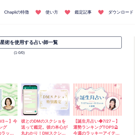
Chapliの特徴
使い方
鑑定記事
ダウンロード
星術を使用する占い師一覧
(1-0/0)
/3～】今
彼とのDMのスクショを
【誕生月占い◆7/27～】
ング
送って鑑定。彼の本心が
運勢ランキングTOP3🔮
のラッキ
丸わかり！DMスクショ
今週のラッキーアイテム