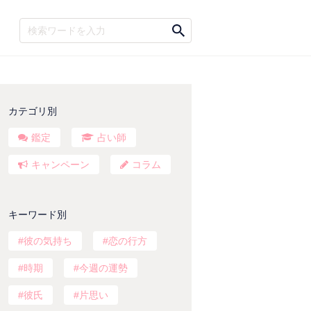
カテゴリ別
鑑定
占い師
キャンペーン
コラム
キーワード別
彼の気持ち
恋の行方
時期
今週の運勢
彼氏
片思い