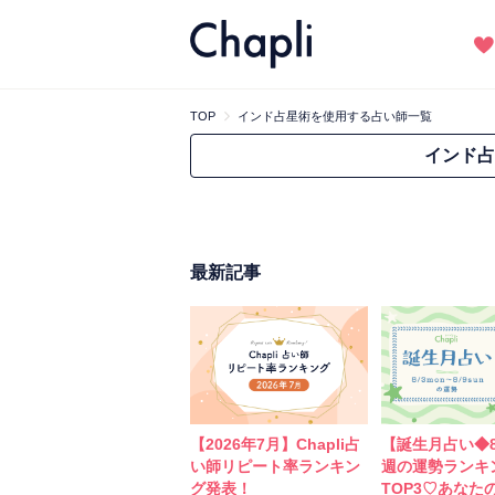
TOP
インド占星術を使用する占い師一覧
インド占
最新記事
【2026年7月】Chapli占
【誕生月占い◆8
い師リピート率ランキン
週の運勢ランキ
グ発表！
TOP3♡あなた