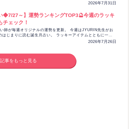
み解きます。
2026年7月31日
◆7/27～】運勢ランキングTOP3🔮今週のラッキ
もチェック！
気占い師が毎週オリジナルの運勢を更新。 今週はJYURIN先生がお
のはじまりに読む誕生月占い。 ラッキーアイテムとともに一週
けします！
2026年7月26日
記事をもっと見る