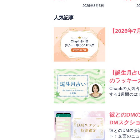
ーカラーをチェ
2026年8月3日
2
人気記事
【2026年
【誕生月占い
のラッキー
Chapliの
する1週間のは
勢をお届けしま
彼とのDM
DMスクシ
彼とのDMの会
ト！文面のニュ