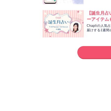
んがまるごと読
【誕生月占い
ーアイテム
Chapliの人
届けする1週間
間の運勢をお届