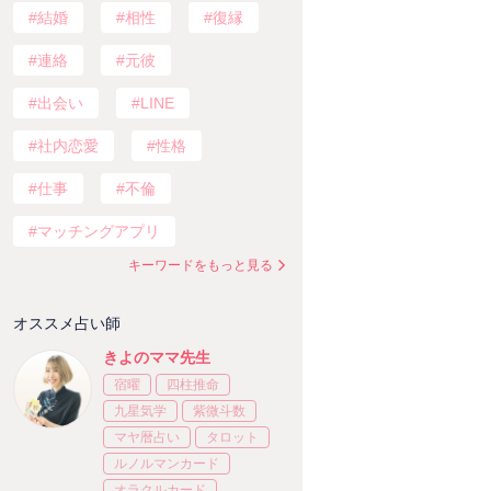
結婚
相性
復縁
連絡
元彼
出会い
LINE
社内恋愛
性格
仕事
不倫
マッチングアプリ
キーワードをもっと見る
オススメ占い師
きよのママ先生
宿曜
四柱推命
九星気学
紫微斗数
マヤ暦占い
タロット
ルノルマンカード
オラクルカード