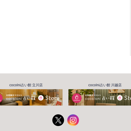
cocolni占い館 立川店
cocolni占い館 川越店