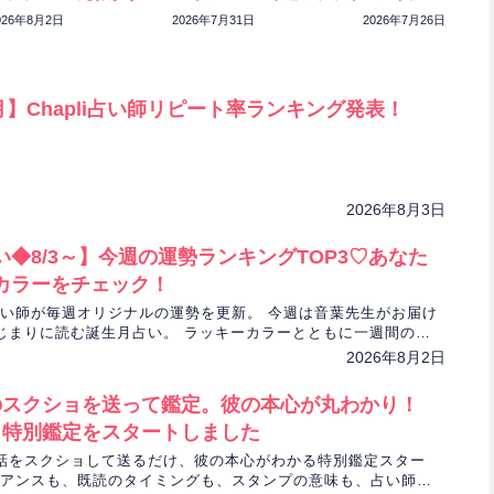
ック！
特別鑑定をスタートしま
もチェック！
026年8月2日
2026年7月31日
2026年7月26日
した
7月】Chapli占い師リピート率ランキング発表！
2026年8月3日
◆8/3～】今週の運勢ランキングTOP3♡あなた
カラーをチェック！
人気占い師が毎週オリジナルの運勢を更新。 今週は音葉先生がお届け
じまりに読む誕生月占い。 ラッキーカラーとともに一週間の運
す！
2026年8月2日
のスクショを送って鑑定。彼の本心が丸わかり！
ョ特別鑑定をスタートしました
話をスクショして送るだけ、彼の本心がわかる特別鑑定スター
アンスも、既読のタイミングも、スタンプの意味も、占い師さ