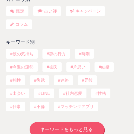
鑑定
占い師
キャンペーン
コラム
キーワード別
彼の気持ち
恋の行方
時期
今週の運勢
彼氏
片思い
結婚
相性
復縁
連絡
元彼
出会い
LINE
社内恋愛
性格
仕事
不倫
マッチングアプリ
キーワードをもっと見る