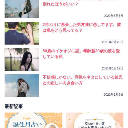
相性
復縁
連絡
別れたほうがいい？
2021年3月6日
2年ぶりに再会した男友達に恋してます。彼
は私をどう思ってる？
2021年1月25日
50歳のイケオジに恋。年齢差20歳の彼を愛
している私
2021年1月17日
不信感しかない。浮気をネタにしている彼氏
との正しい向き合い方
2021年1月9日
最新記事