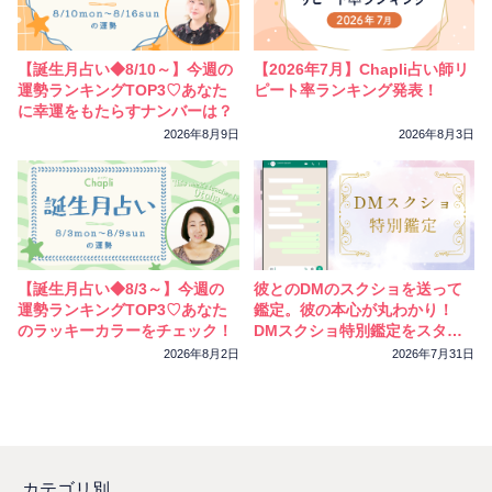
【誕生月占い◆8/10～】今週の
【2026年7月】Chapli占い師リ
運勢ランキングTOP3♡あなた
ピート率ランキング発表！
に幸運をもたらすナンバーは？
2026年8月9日
2026年8月3日
【誕生月占い◆8/3～】今週の
彼とのDMのスクショを送って
運勢ランキングTOP3♡あなた
鑑定。彼の本心が丸わかり！
のラッキーカラーをチェック！
DMスクショ特別鑑定をスター
トしました
2026年8月2日
2026年7月31日
カテゴリ別