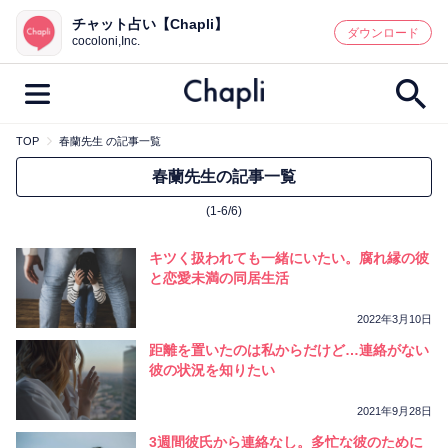
チャット占い【Chapli】
鑑定記事・占い師検索
ダウンロード
cocoloni,Inc.
TOP
春蘭先生 の記事一覧
最新記事一覧
春蘭先生の記事一覧
(1-6/6)
人気記事一覧
キツく扱われても一緒にいたい。腐れ縁の彼
カテゴリー別
と恋愛未満の同居生活
鑑定
占い師
キャンペーン
2022年3月10日
キーワード別
距離を置いたのは私からだけど…連絡がない
彼の状況を知りたい
彼の気持ち
恋の行方
時期
今週の運勢
彼氏
片思い
結婚
2021年9月28日
3週間彼氏から連絡なし。多忙な彼のために