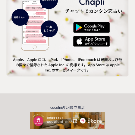
cocolni占い館 立川店