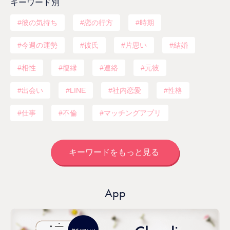
キーワード別
彼の気持ち
恋の行方
時期
今週の運勢
彼氏
片思い
結婚
相性
復縁
連絡
元彼
出会い
LINE
社内恋愛
性格
仕事
不倫
マッチングアプリ
キーワードをもっと見る
App