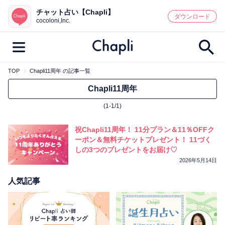
チャット占い【Chapli】
鑑定記事・占い師検索
ダウンロード
cocoloni,Inc.
TOP
Chapli11周年 の記事一覧
最新記事一覧
Chapli11周年
(1-1/1)
人気記事一覧
祝Chapli11周年！ 11分プラン＆11％OFFク
カテゴリー別
ーポン＆無料チケットプレゼント！ 11づく
しの3つのプレゼントをお届け♡
鑑定
占い師
キャンペーン
2026年5月14日
キーワード別
人気記事
彼の気持ち
恋の行方
時期
今週の運勢
彼氏
片思い
結婚