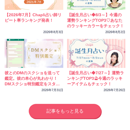
相性
復縁
連絡
【2026年7月】Chapli占い師リ
【誕生月占い◆8/3～】今週の
ピート率ランキング発表！
運勢ランキングTOP3♡あなた
のラッキーカラーをチェック！
2026年8月3日
2026年8月2日
彼とのDMのスクショを送って
【誕生月占い◆7/27～】運勢ラ
鑑定。彼の本心が丸わかり！
ンキングTOP3🔮今週のラッキ
DMスクショ特別鑑定をスター
ーアイテムもチェック！
トしました
2026年7月31日
2026年7月26日
記事をもっと見る