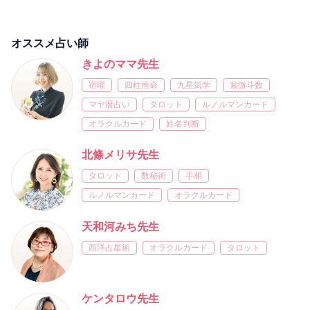
オススメ占い師
きよのママ先生
宿曜
四柱推命
九星気学
紫微斗数
マヤ暦占い
タロット
ルノルマンカード
オラクルカード
姓名判断
北條メリサ先生
タロット
数秘術
手相
ルノルマンカード
オラクルカード
天和河みち先生
西洋占星術
オラクルカード
タロット
ケンタロウ先生