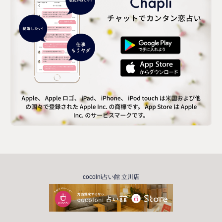
cocolni占い館 立川店