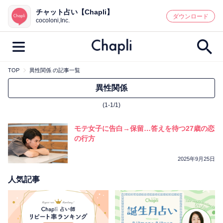
チャット占い【Chapli】
鑑定記事・占い師検索
ダウンロード
cocoloni,Inc.
TOP
異性関係 の記事一覧
最新記事一覧
異性関係
(1-1/1)
人気記事一覧
モテ女子に告白→保留…答えを待つ27歳の恋
カテゴリー別
の行方
鑑定
占い師
キャンペーン
2025年9月25日
キーワード別
人気記事
彼の気持ち
恋の行方
時期
今週の運勢
彼氏
片思い
結婚