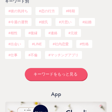
キーワード別
彼の気持ち
恋の行方
時期
今週の運勢
彼氏
片思い
結婚
相性
復縁
連絡
元彼
出会い
LINE
社内恋愛
性格
仕事
不倫
マッチングアプリ
キーワードをもっと見る
App