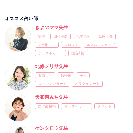
オススメ占い師
きよのママ先生
宿曜
四柱推命
九星気学
紫微斗数
マヤ暦占い
タロット
ルノルマンカード
オラクルカード
姓名判断
北條メリサ先生
タロット
数秘術
手相
ルノルマンカード
オラクルカード
天和河みち先生
西洋占星術
オラクルカード
タロット
ケンタロウ先生