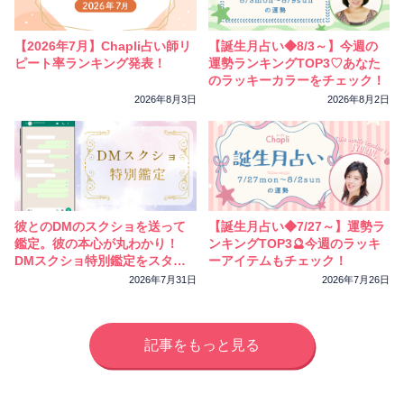
相性
復縁
連絡
【2026年7月】Chapli占い師リ
【誕生月占い◆8/3～】今週の
ピート率ランキング発表！
運勢ランキングTOP3♡あなた
のラッキーカラーをチェック！
2026年8月3日
2026年8月2日
彼とのDMのスクショを送って
【誕生月占い◆7/27～】運勢ラ
鑑定。彼の本心が丸わかり！
ンキングTOP3🔮今週のラッキ
DMスクショ特別鑑定をスター
ーアイテムもチェック！
トしました
2026年7月31日
2026年7月26日
記事をもっと見る