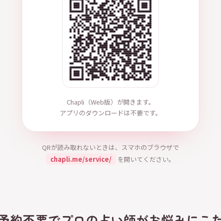
Chapli（Web版）が開きます。
アプリのダウンロードは不要です。
QRが読み取れないときは、スマホのブラウザで
chapli.me/service/
を開いてください。
、予約不要でプロの占い師がお悩みにこ