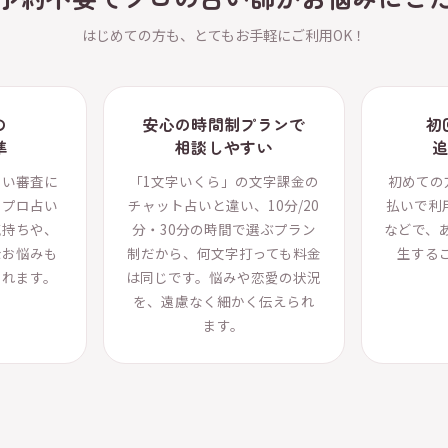
はじめての方も、とてもお手軽にご利用OK！
の
安心の時間制プランで
初
準
相談しやすい
しい審査に
「1文字いくら」の文字課金の
初めての
るプロ占い
チャット占いと違い、10分/20
払いで利
気持ちや、
分・30分の時間で選ぶプラン
などで、
なお悩みも
制だから、何文字打っても料金
生する
られます。
は同じです。悩みや恋愛の状況
を、遠慮なく細かく伝えられ
ます。