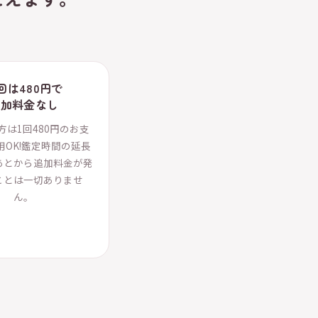
回は480円で
追加料金なし
方は1回480円のお支
用OK!鑑定時間の延長
あとから追加料金が発
ことは一切ありませ
ん。