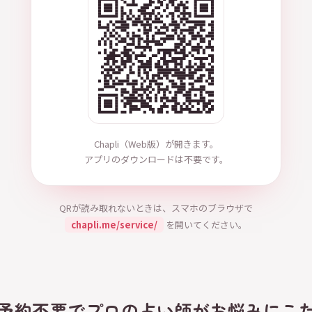
Chapli（Web版）が開きます。
アプリのダウンロードは不要です。
QRが読み取れないときは、スマホのブラウザで
chapli.me/service/
を開いてください。
、予約不要でプロの占い師がお悩みにこ