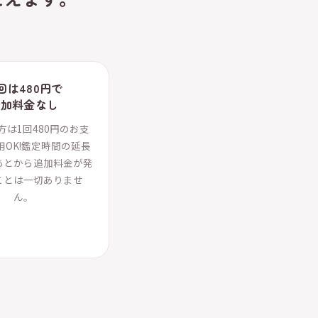
回は480円で
追加料金なし
方は1回480円のお支
用OK!鑑定時間の延長
あとから追加料金が発
ことは一切ありませ
ん。