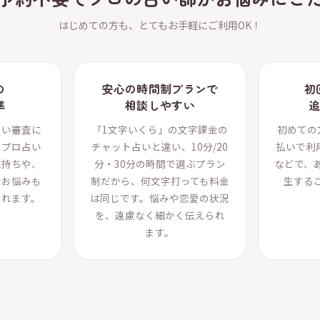
はじめての方も、とてもお手軽にご利用OK！
の
安心の時間制プランで
初
準
相談しやすい
しい審査に
「1文字いくら」の文字課金の
初めての
るプロ占い
チャット占いと違い、10分/20
払いで利
気持ちや、
分・30分の時間で選ぶプラン
などで、
なお悩みも
制だから、何文字打っても料金
生する
られます。
は同じです。悩みや恋愛の状況
を、遠慮なく細かく伝えられ
ます。