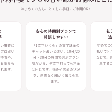
はじめての方も、とてもお手軽にご利用OK！
の
安心の時間制プランで
初
準
相談しやすい
しい審査に
「1文字いくら」の文字課金の
初めての
るプロ占い
チャット占いと違い、10分/20
払いで利
気持ちや、
分・30分の時間で選ぶプラン
などで、
なお悩みも
制だから、何文字打っても料金
生する
られます。
は同じです。悩みや恋愛の状況
を、遠慮なく細かく伝えられ
ます。