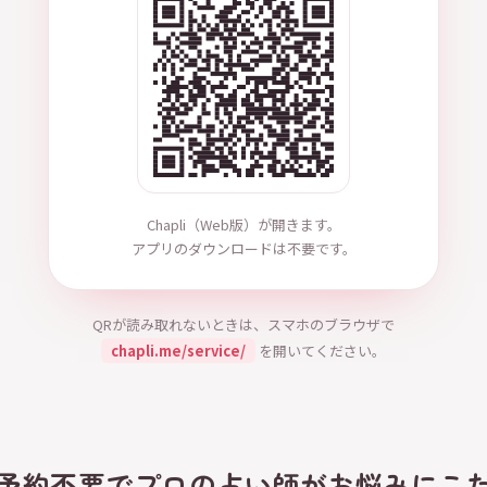
Chapli（Web版）が開きます。
アプリのダウンロードは不要です。
QRが読み取れないときは、スマホのブラウザで
chapli.me/service/
を開いてください。
、予約不要でプロの占い師がお悩みにこ