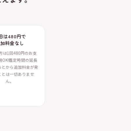
回は480円で
追加料金なし
方は1回480円のお支
用OK!鑑定時間の延長
あとから追加料金が発
ことは一切ありませ
ん。