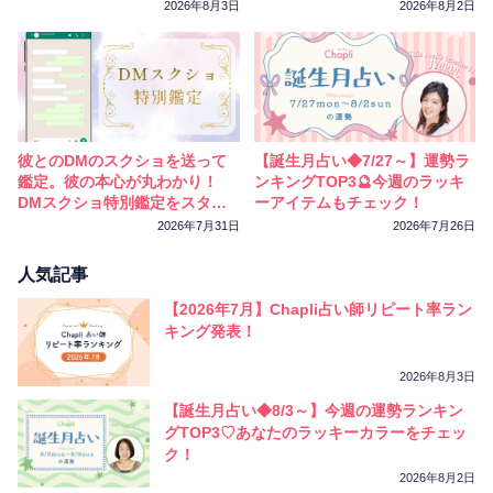
相性
復縁
連絡
2026年8月3日
2026年8月2日
彼とのDMのスクショを送って
【誕生月占い◆7/27～】運勢ラ
鑑定。彼の本心が丸わかり！
ンキングTOP3🔮今週のラッキ
DMスクショ特別鑑定をスター
ーアイテムもチェック！
トしました
2026年7月31日
2026年7月26日
人気記事
【2026年7月】Chapli占い師リピート率ラン
キング発表！
2026年8月3日
【誕生月占い◆8/3～】今週の運勢ランキン
グTOP3♡あなたのラッキーカラーをチェッ
ク！
2026年8月2日