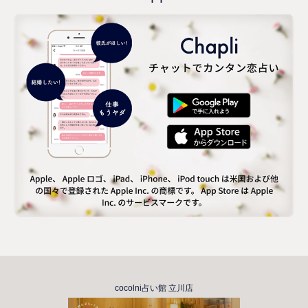
cocolni占い館 立川店