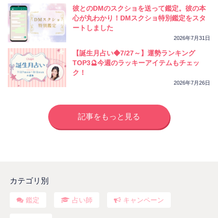
彼とのDMのスクショを送って鑑定。彼の本
心が丸わかり！DMスクショ特別鑑定をスタ
ートしました
2026年7月31日
【誕生月占い◆7/27～】運勢ランキング
TOP3🔮今週のラッキーアイテムもチェッ
ク！
2026年7月26日
記事をもっと見る
カテゴリ別
鑑定
占い師
キャンペーン