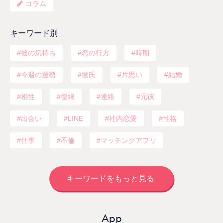
コラム
キーワード別
彼の気持ち
恋の行方
時期
今週の運勢
彼氏
片思い
結婚
相性
復縁
連絡
元彼
出会い
LINE
社内恋愛
性格
仕事
不倫
マッチングアプリ
キーワードをもっと見る
App