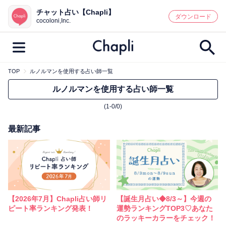
チャット占い【Chapli】
鑑定記事・占い師検索
ダウンロード
cocoloni,Inc.
TOP
ルノルマンを使用する占い師一覧
最新記事一覧
ルノルマンを使用する占い師一覧
(1-0/0)
人気記事一覧
最新記事
カテゴリー別
鑑定
占い師
キャンペーン
キーワード別
彼の気持ち
恋の行方
時期
【2026年7月】Chapli占い師リ
【誕生月占い◆8/3～】今週の
今週の運勢
彼氏
片思い
結婚
ピート率ランキング発表！
運勢ランキングTOP3♡あなた
のラッキーカラーをチェック！